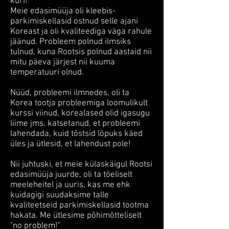
kuri!
Meie edasimüüja oli kleebis-
parkimiskellasid ostnud selle ajani
Koreast ja oli kvaliteediga väga rahule
jäänud. Probleem polnud ilmsiks
tulnud, kuna Rootsis polnud aastaid nii
mitu päeva järjest nii kuuma
temperatuuri olnud.
Nüüd, probleemi ilmnedes, oli ta
Korea tootja probleemiga loomulikult
kurssi viinud, korealased olid igasugu
liime jms. katsetanud, et probleemi
lahendada, kuid tõstsid lõpuks käed
üles ja ütlesid, et lahendust pole!
Nii juhtuski, et meie külaskäigul Rootsi
edasimüüja juurde, oli ta tõeliselt
meeleheitel ja uuris, kas me ehk
kuidagigi suudaksime talle
kvaliteetseid parkimiskellasid tootma
hakata. Me ütlesime põhimõtteliselt
"no problem!"