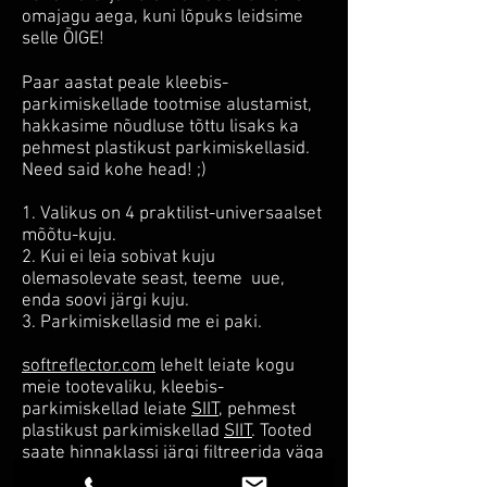
omajagu aega, kuni lõpuks leidsime
selle ÕIGE!
Paar aastat peale kleebis-
parkimiskellade tootmise alustamist,
hakkasime nõudluse tõttu lisaks ka
pehmest plastikust parkimiskellasid.
Need said kohe head! ;)
1. Valikus on 4 praktilist-universaalset
mõõtu-kuju.
2. Kui ei leia sobivat kuju
olemasolevate seast, teeme uue,
enda soovi järgi kuju.
3. Parkimiskellasid me ei paki.
softreflector.com
lehelt leiate kogu
meie tootevaliku, kleebis-
parkimiskellad leiate
SIIT,
pehmest
plastikust
parkimiskellad
SIIT
. Tooted
saate hinnaklassi järgi filtreerida väga
lihtsalt. Valige lehel olles "Filter by