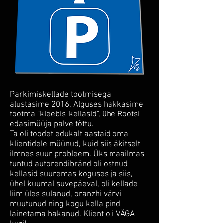
Parkimiskellade tootmisega
alustasime 2016. Alguses hakkasime
tootma "kleebis-kellasid", ühe Rootsi
edasimüüja palve tõttu.
Ta oli toodet edukalt aastaid oma
klientidele müünud, kuid siis äkitselt
ilmnes suur probleem. Üks maailmas
tuntud autorendibränd oli ostnud
kellasid suuremas koguses ja siis,
ühel kuumal suvepäeval, oli kellade
liim üles sulanud, oranzhi värvi
muutunud ning kogu kella pind
lainetama hakanud. Klient oli VÄGA