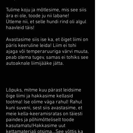
Tulime koju ja mõtlesime, mis see siis
ära ei ole, toode ju nii labane!
Ütleme nii, et selle hundi rind oli algul
haavleid täis!
Avastasime siis ise ka, et õiget liimi on
päris keeruline leida! Liim ei tohi
ajaga või temperaruuriga värvi muuta,
peab olema tugev, samas ei tohiks see
autoaknale liimijääke jätta.
Lõpuks, mitme kuu pärast leidsime
õige liimi ja hakkasime kellasid
tootma! Ise olime väga rahul! Rahul
kuni suveni, sest siis avastasime, et
meie kella-keeramisratas on täiesti
paindes ja põhimõtteliselt toode
kasutamatu!Hakkasime uut
kettamaterjali otsima...See võttis ka