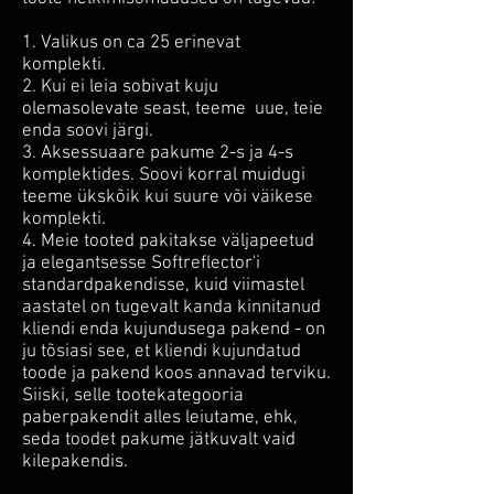
1. Valikus on ca 25 erinevat
komplekti.
2. Kui ei leia sobivat kuju
olemasolevate seast, teeme uue, teie
enda soovi järgi.
3. Aksessuaare pakume 2-s ja 4-s
komplektides. Soovi korral muidugi
teeme ükskõik kui suure või väikese
komplekti.
4. Meie tooted pakitakse väljapeetud
ja elegantsesse Softreflector'i
standardpakendisse, kuid viimastel
aastatel on tugevalt kanda kinnitanud
kliendi enda kujundusega pakend - on
ju tõsiasi see, et kliendi kujundatud
toode ja pakend koos annavad terviku.
Siiski, selle tootekategooria
paberpakendit alles leiutame, ehk,
seda toodet pakume jätkuvalt vaid
kilepakendis.