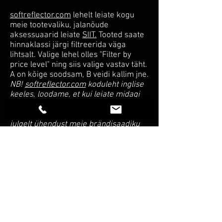
softreflector.com
lehelt leiate kogu
meie tootevaliku, jalanõude
aksessuaarid leiate
SIIT.
Tooted saate
hinnaklassi järgi filtreerida väga
lihtsalt. Valige lehel olles "Filter by
price level" ning siis valige vastav täht.
A on kõige soodsam, B veidi kallim jne.
NB!
softreflector.com
koduleht inglise
keeles, loodame, et kui leiate midagi
sobivat, soovite toodetest ja
võimalustest rohkem teada, siis võtke
julgelt ühendust meie brändisaadiku
Heikiga
.