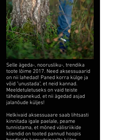
Selle ägeda-, noorusliku-, trendika
toote lõime 2017. Need aksessuaarid
on nii lahedad! Paned korra külge ja
võid "unustada", et neid kannad.
Meeldetuletuseks on vaid teiste
tähelepanekud, et nii ägedad asjad
jalanõude küljes!
Helkivaid aksessuaare saab lihtsasti
kinnitada igale paelale, peame
tunnistama, et mõned välisriikide
kliendid on tooted pannud hoopis