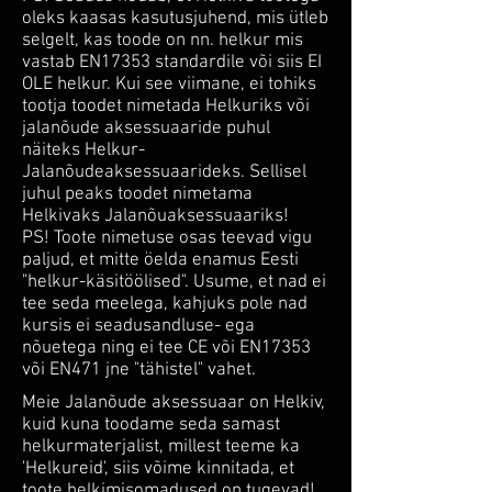
oleks kaasas kasutusjuhend, mis ütleb
selgelt, kas toode on nn. helkur mis
vastab EN17353 standardile või siis EI
OLE helkur. Kui see viimane, ei tohiks
tootja toodet nimetada Helkuriks või
jalanõude aksessuaaride puhul
näiteks Helkur-
Jalanõudeaksessuaarideks. Sellisel
juhul peaks toodet nimetama
Helkivaks Jalanõuaksessuaariks!
PS! Toote nimetuse osas teevad vigu
paljud, et mitte öelda enamus Eesti
"helkur-käsitöölised". Usume, et nad ei
tee seda meelega, kahjuks pole nad
kursis ei seadusandluse- ega
nõuetega ning ei tee CE või EN17353
või EN471 jne "tähistel" vahet.
Meie Jalanõude aksessuaar on Helkiv,
kuid kuna toodame seda samast
helkurmaterjalist, millest teeme ka
'Helkureid', siis võime kinnitada, et
toote helkimisomadused on tugevad!