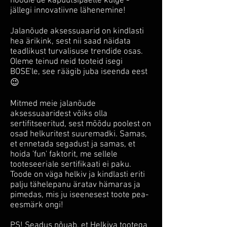
hoodie'de kapuutsipaelte külge -
jällegi innovatiivne lähenemine!
Jalanõude aksessuaarid on kindlasti
hea ärikink, sest nii saad näidata
teadlikust turvalisuse trendide osas.
Oleme teinud neid tooteid isegi
BOSE'le, see räägib juba iseenda eest
😉
Mitmed meie jalanõude
aksessuaaridest võiks olla
sertifitseeritud, sest mõõdu poolest on
osad helkuritest suuremadki. Samas,
et ennetada segadust ja samas, et
hoida 'fun' faktorit, me sellele
tooteseeriale sertifikaati ei paku.
Toode on väga helkiv ja kindlasti eriti
palju tähelepanu äratav hämaras ja
pimedas, mis ju iseenesest toote pea-
eesmärk ongi!
PS! Seadus nõuab, et Helkiva tootega